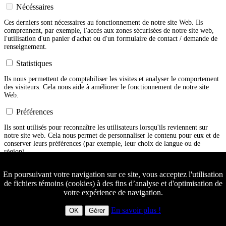
Nécéssaires
Ces derniers sont nécessaires au fonctionnement de notre site Web. Ils
comprennent, par exemple, l'accès aux zones sécurisées de notre site web,
l'utilisation d'un panier d'achat ou d'un formulaire de contact / demande de
renseignement.
Statistiques
Ils nous permettent de comptabiliser les visites et analyser le comportement
des visiteurs. Cela nous aide à améliorer le fonctionnement de notre site
Web.
Préférences
Ils sont utilisés pour reconnaître les utilisateurs lorsqu'ils reviennent sur
notre site web. Cela nous permet de personnaliser le contenu pour eux et de
conserver leurs préférences (par exemple, leur choix de langue ou de
région).
Marketing
En poursuivant votre navigation sur ce site, vous acceptez l'utilisation
de fichiers témoins (cookies) à des fins d’analyse et d'optimisation de
Nous pouvons utiliser ces informations pour rendre notre site web et la
publicité qui y est affichée plus pertinents par rapport aux intérêts des
votre expérience de navigation.
visiteurs.
En savoir plus !
OK
Gérer
Confirmer
Fermer